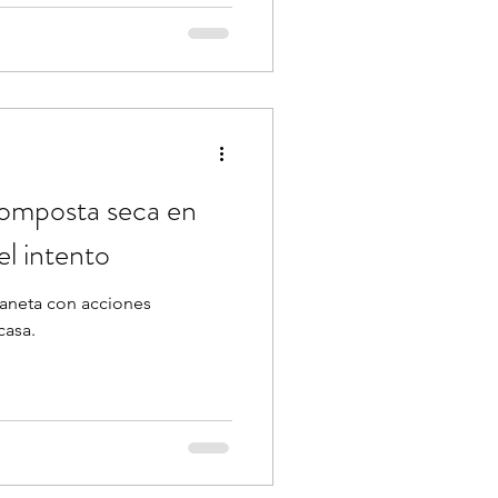
omposta seca en
el intento
laneta con acciones
casa.