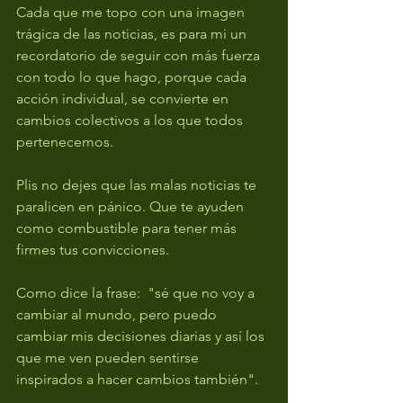
Cada que me topo con una imagen 
trágica de las noticias, es para mi un 
recordatorio de seguir con más fuerza 
con todo lo que hago, porque cada 
acción individual, se convierte en 
cambios colectivos a los que todos 
pertenecemos. 
Plis no dejes que las malas noticias te 
paralicen en pánico. Que te ayuden 
como combustible para tener más 
firmes tus convicciones. 
Como dice la frase:  "sé que no voy a 
cambiar al mundo, pero puedo 
cambiar mis decisiones diarias y así los 
que me ven pueden sentirse 
inspirados a hacer cambios también". 