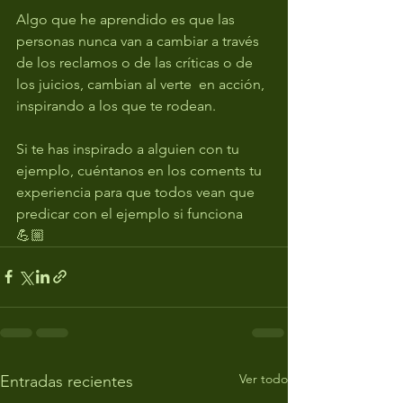
Algo que he aprendido es que las 
personas nunca van a cambiar a través 
de los reclamos o de las críticas o de 
los juicios, cambian al verte  en acción, 
inspirando a los que te rodean.  
Si te has inspirado a alguien con tu 
ejemplo, cuéntanos en los coments tu 
experiencia para que todos vean que 
predicar con el ejemplo si funciona 
💪🏼
Ver todo
Entradas recientes