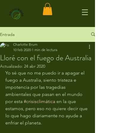
Entrada
Charlotte Brum
10 feb 2020
1 min de lectura
Lloré con el fuego de Australia
Actualizado:
24 abr 2020
Yo sé que no me puedo ir a apagar el 
fuego a Australia, siento tristeza e 
impotencia por las tragedias 
ambientales que pasan en el mundo 
por esta 
#crisisclimática
 en la que 
estamos, pero eso no quiere decir que 
lo que hago diariamente no ayude a 
enfriar el planeta.