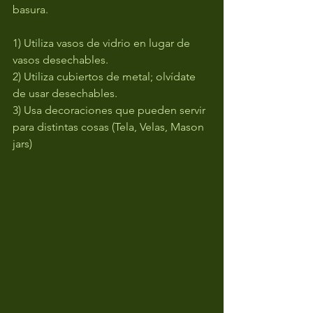
basura. 
1) Utiliza vasos de vidrio en lugar de 
vasos desechables.
2) Utiliza cubiertos de metal; olvídate 
de usar desechables.
3) Usa decoraciones que pueden servir 
para distintas cosas (Tela, Velas, Mason 
jars)