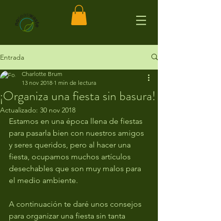
Entrada
Charlotte Brum
13 nov 2018
1 min de lectura
¡Organiza una fiesta sin basura!
Actualizado:
30 nov 2018
Estamos en una época llena de fiestas 
para pasarla bien con nuestros amigos 
y seres queridos, pero al hacer una 
fiesta, ocupamos muchos artículos 
desechables que son muy malos para 
el medio ambiente. 
A continuación te daré unos consejos 
para organizar una fiesta sin tanta 