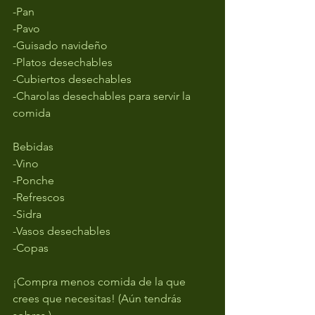
-Pan
-Pavo
-Guisado navideño
-Platos desechables 
-Cubiertos desechables
-Charolas desechables para servir la 
comida
Bebidas
-Vino
-Ponche
-Refrescos
-Sidra
-Vasos desechables
-Copas
¡Compra menos comida de la que 
crees que necesitas! (Aún tendrás 